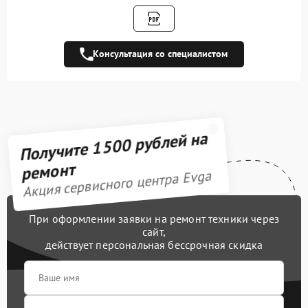
Замена кулера
600 рублей
Замена чипов памяти
1900 рублей
Консультация со специалистом
Обновление/
500 рублей
Перепрошивка BIOS
Восстановление BIOS на
1000 рублей
программаторе
Получите 1500 рублей на
Техническое
обслуживание
550 рублей
ремонт
видеокарты
Акция сервисного центра Evga
Восстановление после
900 рублей
попадания влаги
При оформлении заявки на ремонт техники через
сайт,
Замена термопасты
900 рублей
действует персональная бессрочная скидка