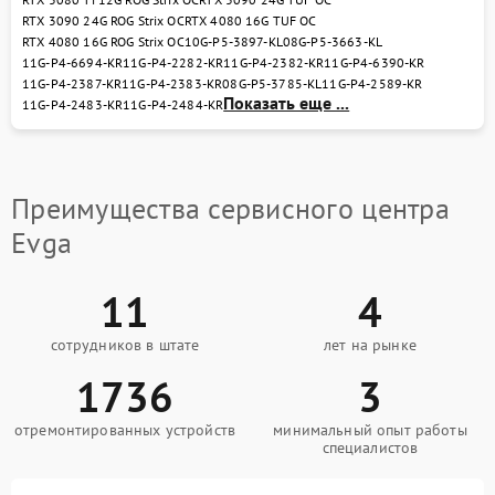
RTX 3090 24G ROG Strix OC
RTX 4080 16G TUF OC
RTX 4080 16G ROG Strix OC
10G-P5-3897-KL
08G-P5-3663-KL
11G-P4-6694-KR
11G-P4-2282-KR
11G-P4-2382-KR
11G-P4-6390-KR
11G-P4-2387-KR
11G-P4-2383-KR
08G-P5-3785-KL
11G-P4-2589-KR
Показать еще ...
11G-P4-2483-KR
11G-P4-2484-KR
Преимущества сервисного центра
Evga
11
4
сотрудников в штате
лет на рынке
1736
3
отремонтированных устройств
минимальный опыт работы
специалистов